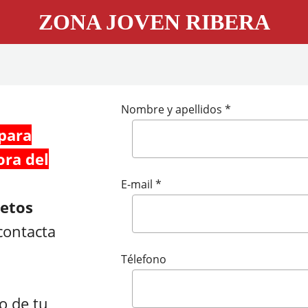
ZONA JOVEN RIBERA
Nombre y apellidos *
 para
ora del
E-mail *
jetos
 contacta
Télefono
o de tu