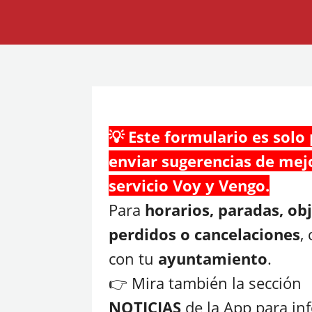
💡 Este formulario es solo
enviar sugerencias de mej
servicio Voy y Vengo.
Para
horarios, paradas, ob
perdidos o cancelaciones
,
con tu
ayuntamiento
.
👉 Mira también la sección
NOTICIAS
de la App para inf